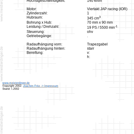
Höchstgeschwindigkeit:
140 km/h
Motor:
Viertakt JAP racing (IOR)
Zylinderzahl:
1
Hubraum:
3
345 cm
Bohrung x Hub:
70 mm x 90 mm
Leistung / Drehzahl:
-1
19 PS / 5500 min
Steuerung:
ohv
Getriebegänge:
.
Radaufhängung vorn:
Trapezgabel
Radaufhängung hinten:
starr
Bereifung:
v:
h:
www.meisterdinger.de
©opyright 2002:
Joachim Fritz -> Impressum
Stand: I.2002