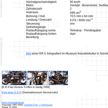
Höchstgeschwindigkeit
90 km/h
Motor
Viertakt - Boxermotor, Sedlb
Zylinderzahl
2
3
Hubraum
499 cm
Bohrung / Hub
70,5 mm x 64 mm
-1
Leistung / Drehzahl
9 PS / 3000 min
Steuerung
ohv
Getriebegänge
.
Radaufhängung vorne
Teleskop - Pendelgabel
Radaufhängung hinten
starr
Bereifung
.
Bild
einer KR II, fotografiert im Museum Industriekultur in Nürn
[K.R.II bei Victoria-Treffen in Seelig 1999]
Foto einer K.R.II
(Zweiradmuseum Neckarsulm)
www.meisterdinger.de
©opyright 1997-2003:
Joachim Fritz -> Impressum
Stand: XI.2003