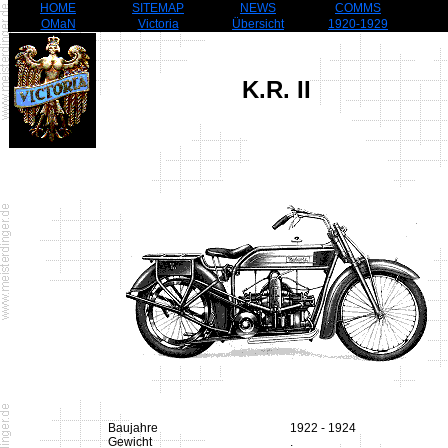
HOME
SITEMAP
NEWS
COMMS
OMaN
Victoria
Übersicht
1920-1929
K.R. II
Baujahre
1922 - 1924
Gewicht
.