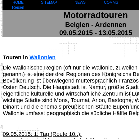
HOME
SITEMAP
NEWS
COMMS
Reisen
Motorradtouren
Belgien - Ardennen
09.05.2015 - 13.05.2015
Touren in
Wallonien
Die Wallonische Region (oft nur die Wallonie, zuweile
genannt) ist eine der drei Regionen des Königreichs Be
Bevölkerung ist überwiegend muttersprachlich Französ
Osten Deutsch. Die Hauptstadt ist Namur, größte Stadt 
eigentliche kulturelle und wirtschaftliche Zentrum ist Lü
wichtige Städte sind Mons, Tournai, Arlon, Bastogne, W
Dinant und die ehemals preußischen Städte Eupen un
Wallonie umfasst geographisch die südliche Hälfte Bel
09.05.2015: 1. Tag (Route 10..):