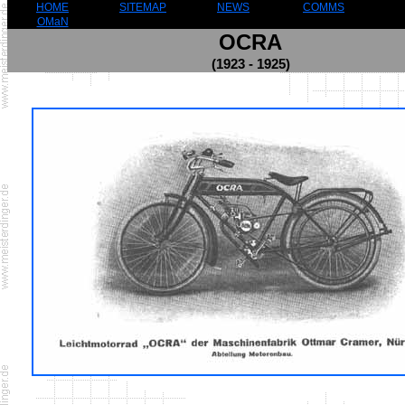
HOME
SITEMAP
NEWS
COMMS
OMaN
OCRA
(1923 - 1925)