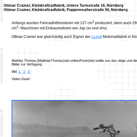
Ottmar Cramer, Kleinkraftradfabrik, Untere Turmstraße 16, Nürnberg
Ottmar Cramer, Kleinkraftradfabrik, Poppenreutherstraße 56, Nürnberg
3
Anfangs wurden Fahrradhilfsmotoren mit 137 cm
produziert, dann auch 29
3
cm
- Maschinen mit Einbaumotoren von Jap (sv und ohv).
Ottmar Cramer war gleichzeitig auch Eigner der
LLoyd
Motorradfabrik in Nü
Mathias Thomas [MatthiasThomas(at)t-online(Punkt)de] stellte uns das obige und di
Bilder zur Verfügung:
Bild
1
2
3
Vielen Dank!