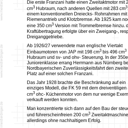
Die erste Franzani hatte einen Zweitaktmotor mit 
3
3
cm
Hubraum, nach anderen Quellen mit 283 cm
einem konventionellen Dreiecks- Rohrrahmen mit
Riemenantrieb und Klotzbremse. Ab 1925 kam no
3
eine 350 cm
Version mit Trommelbremse hinzu. d
Kraftübertragung erfolgte über ein Zweigang-, resp
Dreiganggetriebe.
Ab 1926/27 verwendete man englische Viertakt
3
3
Einbaumotoren von JAP mit 198 cm
bis 496 cm
Hubraum und sv- und ohv- Steuerung. In der 350e
Juniorenklasse errang Herrmann aus Nürnberg be
Nordbayerischen Zuverlässigkeitsfahrt den zweit
Platz auf einer solchen Franzani.
Das Jahr 1928 brachte die Beschränkung auf ein
einziges Modell, die FK 59 mit dem dreiventiligen
3
cm
ohc- Küchenmotor von dem nur wenige Exem
verkauft werden konnten.
Man konzentrierte sich dann auf den Bau der steu
3
und führerscheinfreien 200 cm
Zweitaktmaschine
allerdings ohne nachhaltigem Erfolg.