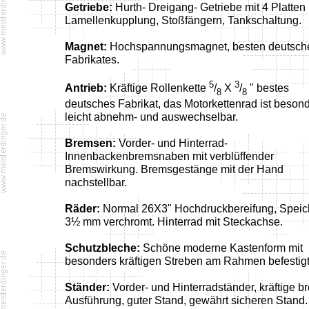
Getriebe:
Hurth- Dreigang- Getriebe mit 4 Platten
Lamellenkupplung, Stoßfängern, Tankschaltung.
Magnet:
Hochspannungsmagnet, besten deutsch
Fabrikates.
5
3
Antrieb:
Kräftige Rollenkette
/
X
/
" bestes
8
8
deutsches Fabrikat, das Motorkettenrad ist beson
leicht abnehm- und auswechselbar.
Bremsen:
Vorder- und Hinterrad-
Innenbackenbremsnaben mit verblüffender
Bremswirkung. Bremsgestänge mit der Hand
nachstellbar.
Räder:
Normal 26X3" Hochdruckbereifung, Spei
3½ mm verchromt. Hinterrad mit Steckachse.
Schutzbleche:
Schöne moderne Kastenform mit
besonders kräftigen Streben am Rahmen befestigt
Ständer:
Vorder- und Hinterradständer, kräftige br
Ausführung, guter Stand, gewährt sicheren Stand.