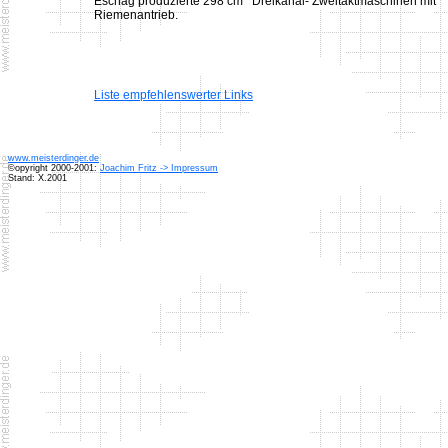
Eschag produzierte 298 cm
Dreikanal- Zweitaktmaschinen mit
Riemenantrieb.
Liste empfehlenswerter Links
www.meisterdinger.de
©opyright 2000-2001:
Joachim Fritz -> Impressum
Stand: X.2001